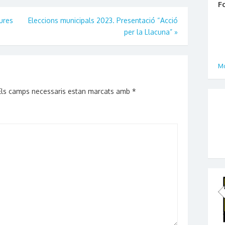
F
ures
Eleccions municipals 2023. Presentació “Acció
per la Llacuna”
»
Mo
Els camps necessaris estan marcats amb
*