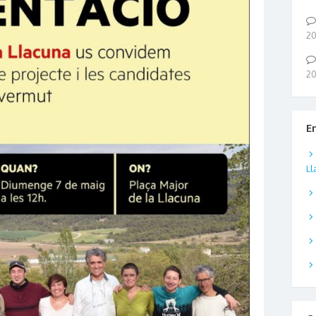
2
2
E
Ll