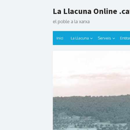
Skip
La Llacuna Online .ca
to
content
el poble a la xarxa
Inici
La Llacuna
Serveis
Entita