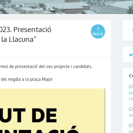
023. Presentació
Se
3
for
MAIG
 la Llacuna”
an
mut de presentació del seu projecte i candidats.
C
del migdia a la plaça Major
Ll
l’
Vi
Pe