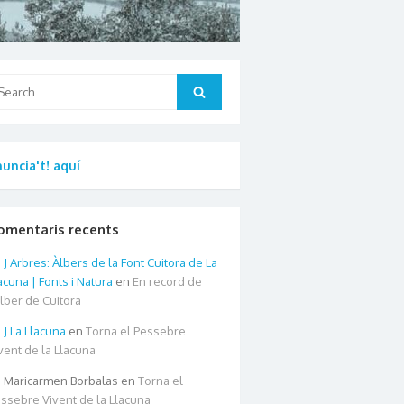
arch
Search
:
uncia't! aquí
omentaris recents
Arbres: Àlbers de la Font Cuitora de La
acuna | Fonts i Natura
en
En record de
àlber de Cuitora
La Llacuna
en
Torna el Pessebre
vent de la Llacuna
Maricarmen Borbalas
en
Torna el
ssebre Vivent de la Llacuna