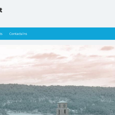
t
ts
Contacta’ns