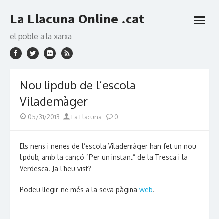
Skip
La Llacuna Online .cat
to
open
content
menu
el poble a la xarxa
Nou lipdub de l’escola
Vilademàger
Posted
Author
05/31/2013
La Llacuna
0
on
Els nens i nenes de l’escola Vilademàger han fet un nou
lipdub, amb la cançó “Per un instant” de la Tresca i la
Verdesca. Ja l’heu vist?
Podeu llegir-ne més a la seva pàgina
web
.