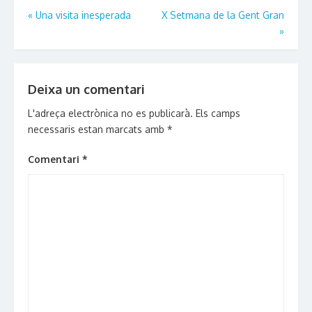
Navegació
«
Una visita inesperada
X Setmana de la Gent Gran
»
d'entrades
Deixa un comentari
L'adreça electrònica no es publicarà.
Els camps
necessaris estan marcats amb
*
Comentari
*