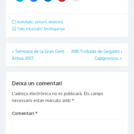
share
share
share
share
email
on
on
on
on
this
Twitter
Facebook
LinkedIn
Pinterest
to
(Opens
(Opens
(Opens
(Opens
a
in
in
in
in
friend
new
new
new
new
(Opens
Activitats
,
entorn
,
Notícies
window)
window)
window)
window)
in
new
"nits musicals" brufaganya
window)
Navegació
«
Setmana de la Gran Gent
XXIII Trobada de Gegants i
Activa 2017
Capgrossos,
»
d'entrades
Deixa un comentari
L'adreça electrònica no es publicarà.
Els camps
necessaris estan marcats amb
*
Comentari
*