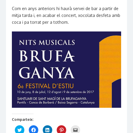
Com en anys anteriors hi haurà servei de bar a partir de
mitja tarda i, en acabar el concert, xocolata desfeta amb
coca i pa torrat per a tothom.
Comparteix:
Click
Click
Click
Click
Click
to
to
to
to
to