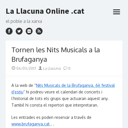
Skip
La Llacuna Online .cat
to
open
content
menu
el poble a la xarxa
Tornen les Nits Musicals a la
Brufaganya
Posted
Author
06/05/2017
La Llacuna
0
on
A la web de “
Nits Musicals de la Brufaganya. 6è festival
d’estiu
” hi podreu veure el calendari de concerts i
l’historial de tots els grups que actuaran aquest any.
També hi consta el repertori que interpretaran.
Les entrades es poden reservar a través de
www.brufaganya.cat
. .