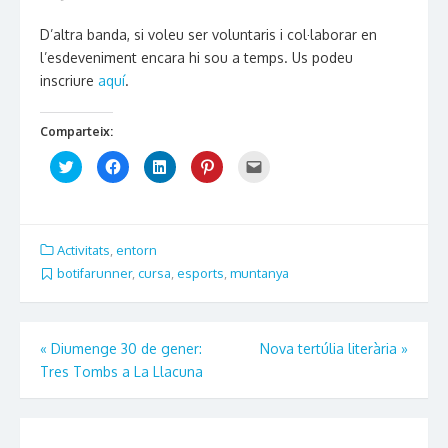
D’altra banda, si voleu ser voluntaris i col·laborar en
l’esdeveniment encara hi sou a temps. Us podeu
inscriure
aquí
.
Comparteix:
Click
Click
Click
Click
Click
to
to
to
to
to
share
share
share
share
email
on
on
on
on
this
Twitter
Facebook
LinkedIn
Pinterest
to
(Opens
(Opens
(Opens
(Opens
a
in
in
in
in
friend
new
new
new
new
(Opens
Activitats
,
entorn
window)
window)
window)
window)
in
new
botifarunner
,
cursa
,
esports
,
muntanya
window)
Navegació
«
Diumenge 30 de gener:
Nova tertúlia literària
»
Tres Tombs a La Llacuna
d'entrades