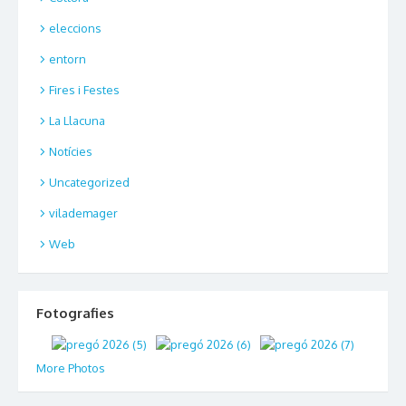
eleccions
entorn
Fires i Festes
La Llacuna
Notícies
Uncategorized
vilademager
Web
Fotografies
More Photos