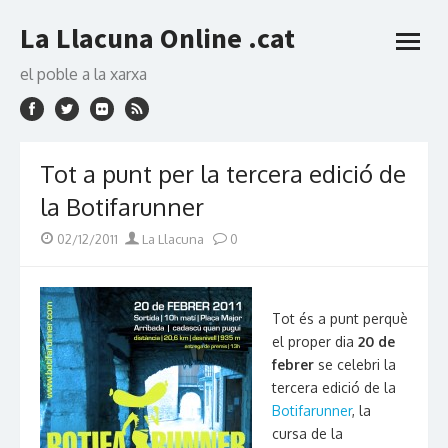
Skip
La Llacuna Online .cat
to
open
content
menu
el poble a la xarxa
Tot a punt per la tercera edició de
la Botifarunner
Posted
Author
02/12/2011
La Llacuna
0
on
Tot és a punt perquè
el proper dia
20 de
febrer
se celebri la
tercera edició de la
Botifarunner
, la
cursa de la