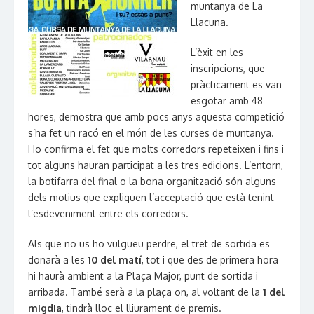
muntanya de La
Llacuna.
L’èxit en les
inscripcions, que
pràcticament es van
esgotar amb 48
hores, demostra que amb pocs anys aquesta competició
s’ha fet un racó en el món de les curses de muntanya.
Ho confirma el fet que molts corredors repeteixen i fins i
tot alguns hauran participat a les tres edicions. L’entorn,
la botifarra del final o la bona organització són alguns
dels motius que expliquen l’acceptació que està tenint
l’esdeveniment entre els corredors.
Als que no us ho vulgueu perdre, el tret de sortida es
donarà a les
10 del matí
, tot i que des de primera hora
hi haurà ambient a la Plaça Major, punt de sortida i
arribada. També serà a la plaça on, al voltant de la
1 del
migdia
, tindrà lloc el lliurament de premis.