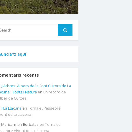
arch
Search
:
uncia't! aquí
omentaris recents
Arbres: Àlbers de la Font Cuitora de La
acuna | Fonts i Natura
en
En record de
àlber de Cuitora
La Llacuna
en
Torna el Pessebre
vent de la Llacuna
Maricarmen Borbalas
en
Torna el
ssebre Vivent de la Llacuna