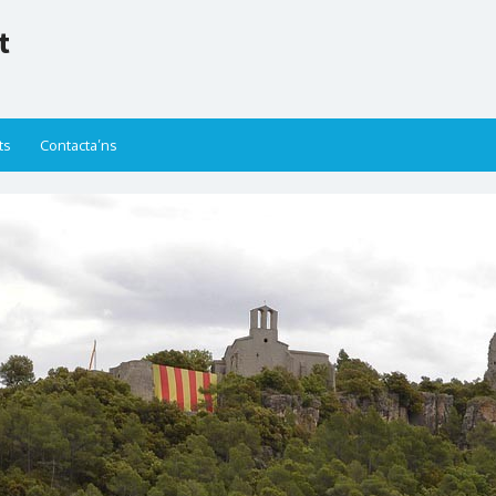
t
ts
Contacta’ns