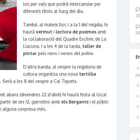
los per vals que podrà intercanviar per
diferents títols al llarg del dia.
2
També, al mateix lloc i a la 1 del migdia, hi
haurà
vermut
i
lectura de poemes
amb
2
la col·laboració del Quadre Escènic de La
Llacuna. I a les 4 de la tarda,
taller de
pintar
pels nens i nenes del poble.
E
D’altra banda, al vespre la regidoria de
cultura organitza una nova
tertúlia
Ll
s. Serà a les 8 del vespre a Cal Tiquets.
it abans (divendres 22 d’abril) hi haurà festa al local
 partir de les 12, garrotins amb
els Bergants
i el públic
i alguna sorpresa més.