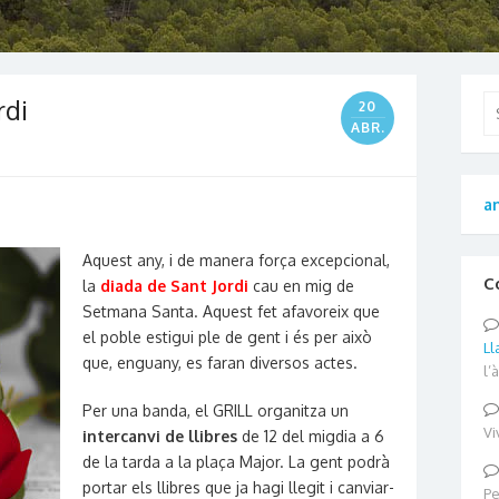
rdi
Se
20
for
ABR.
an
Aquest any, i de manera força excepcional,
C
la
diada de Sant Jordi
cau en mig de
Setmana Santa. Aquest fet afavoreix que
el poble estigui ple de gent i és per això
Ll
que, enguany, es faran diversos actes.
l’
Per una banda, el GRILL organitza un
Vi
intercanvi de llibres
de 12 del migdia a 6
de la tarda a la plaça Major. La gent podrà
portar els llibres que ja hagi llegit i canviar-
Pe