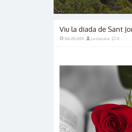
Viu la diada de Sant Jo
Posted
Author
04/20/2011
La Llacuna
0
on