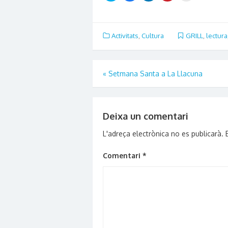
share
share
share
share
email
on
on
on
on
this
Twitter
Facebook
LinkedIn
Pinterest
to
(Opens
(Opens
(Opens
(Opens
a
in
in
in
in
friend
new
new
new
new
(Opens
Activitats
,
Cultura
GRILL
,
lectura
window)
window)
window)
window)
in
new
window)
Navegació
«
Setmana Santa a La Llacuna
d'entrades
Deixa un comentari
L'adreça electrònica no es publicarà.
Comentari
*