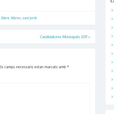
C
,
llibre
,
llibres
,
sant jordi
Candidatures Municipals 2011
»
Els camps necessaris estan marcats amb
*