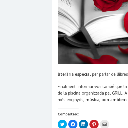
literària especial
per parlar de llibre
Finalment, informar-vos també que la n
de la piscina organitzada pel GRILL. A
més enginyós,
música
,
bon ambient
Comparteix:
Click
Click
Click
Click
Click
to
to
to
to
to