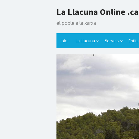
Skip
La Llacuna Online .ca
to
content
el poble a la xarxa
Inici
La Llacuna
Serveis
Entita