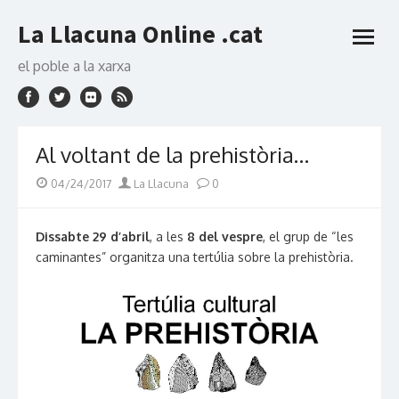
Skip
La Llacuna Online .cat
to
open
content
menu
el poble a la xarxa
Al voltant de la prehistòria…
Posted
Author
04/24/2017
La Llacuna
0
on
Dissabte 29 d’abril
, a les
8 del vespre
, el grup de “les
caminantes” organitza una tertúlia sobre la prehistòria.