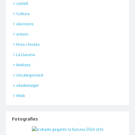
castell
Cultura
eleccions
entorn
Fires i Festes
La Llacuna
Notícies
Uncategorized
vilademager
Web
Fotografies