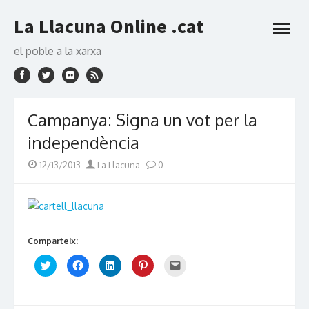
Skip
La Llacuna Online .cat
to
open
content
menu
el poble a la xarxa
Campanya: Signa un vot per la
independència
Posted
Author
12/13/2013
La Llacuna
0
on
Comparteix:
Click
Click
Click
Click
Click
to
to
to
to
to
share
share
share
share
email
on
on
on
on
this
Twitter
Facebook
LinkedIn
Pinterest
to
(Opens
(Opens
(Opens
(Opens
a