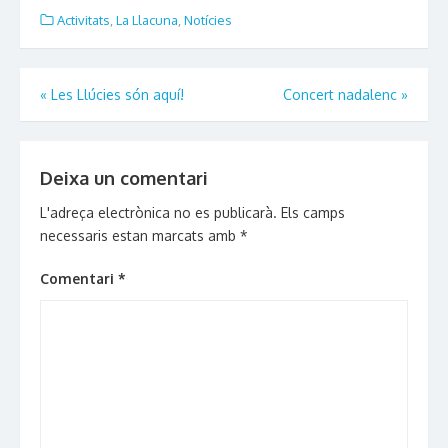
in
in
in
in
friend
new
new
new
new
(Opens
Activitats
,
La Llacuna
,
Notícies
window)
window)
window)
window)
in
new
window)
Navegació
«
Les Llúcies són aquí!
Concert nadalenc
»
d'entrades
Deixa un comentari
L'adreça electrònica no es publicarà.
Els camps
necessaris estan marcats amb
*
Comentari
*