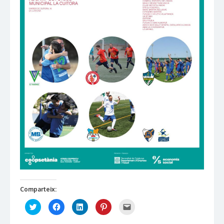
Comparteix:
Click
Click
Click
Click
Click
to
to
to
to
to
share
share
share
share
email
on
on
on
on
this