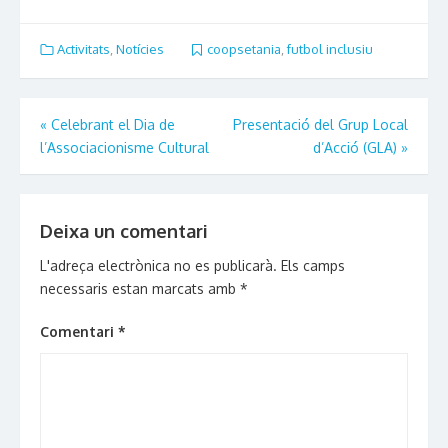
Twitter
Facebook
LinkedIn
Pinterest
to
(Opens
(Opens
(Opens
(Opens
a
in
in
in
in
friend
new
new
new
new
(Opens
Activitats
,
Notícies
coopsetania
,
futbol inclusiu
window)
window)
window)
window)
in
new
window)
Navegació
«
Celebrant el Dia de
Presentació del Grup Local
l’Associacionisme Cultural
d’Acció (GLA)
»
d'entrades
Deixa un comentari
L'adreça electrònica no es publicarà.
Els camps
necessaris estan marcats amb
*
Comentari
*