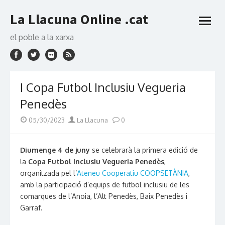
Skip
La Llacuna Online .cat
to
open
content
menu
el poble a la xarxa
I Copa Futbol Inclusiu Vegueria
Penedès
Posted
Author
05/30/2023
La Llacuna
0
on
Diumenge 4 de juny
se celebrarà la primera edició de
la
Copa Futbol Inclusiu Vegueria Penedès
,
organitzada pel l’
Ateneu Cooperatiu COOPSETÀNIA
,
amb la participació d’equips de futbol inclusiu de les
comarques de l’Anoia, l’Alt Penedès, Baix Penedès i
Garraf.