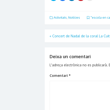
share
share
share
share
email
on
on
on
on
this
Twitter
Facebook
LinkedIn
Pinterest
to
(Opens
(Opens
(Opens
(Opens
a
in
in
in
in
friend
new
new
new
new
(Opens
Activitats
,
Notícies
"escola en ca
window)
window)
window)
window)
in
new
window)
Navegació
«
Concert de Nadal de la coral La Cui
d'entrades
Deixa un comentari
L'adreça electrònica no es publicarà.
Comentari
*