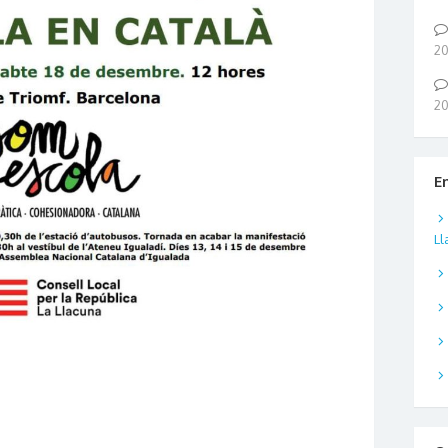
2
2
E
Ll