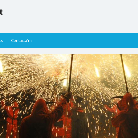
t
ts
Contacta’ns