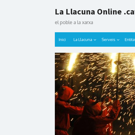
Skip
La Llacuna Online .ca
to
content
el poble a la xarxa
Inici
La Llacuna
Serveis
Entita