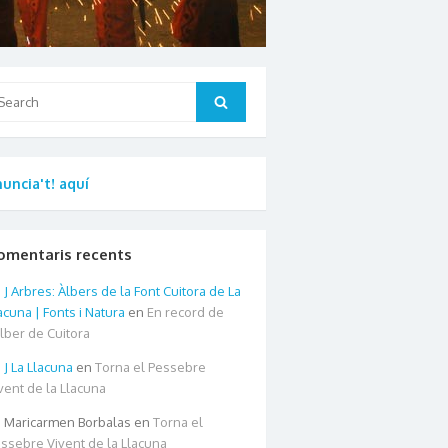
arch
Search
:
uncia't! aquí
omentaris recents
Arbres: Àlbers de la Font Cuitora de La
acuna | Fonts i Natura
en
En record de
àlber de Cuitora
La Llacuna
en
Torna el Pessebre
vent de la Llacuna
Maricarmen Borbalas
en
Torna el
ssebre Vivent de la Llacuna