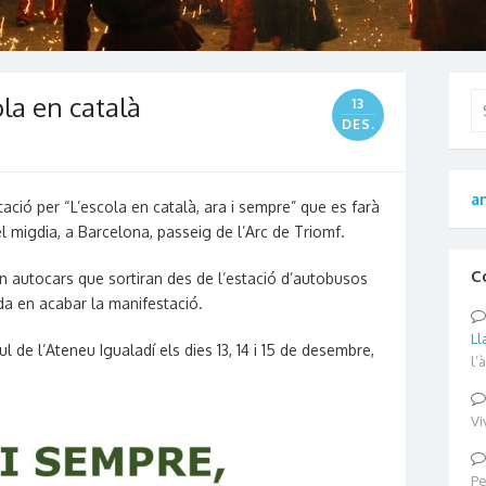
ola en català
Se
13
for
DES.
an
tació per “L’escola en català, ara i sempre” que es farà
el migdia, a Barcelona, passeig de l’Arc de Triomf.
C
en autocars que sortiran des de l’estació d’autobusos
da en acabar la manifestació.
Ll
bul de l’Ateneu Igualadí els dies 13, 14 i 15 de desembre,
l’
Vi
Pe