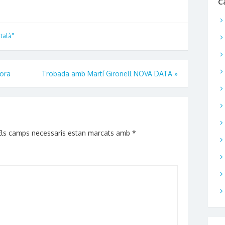
C
talà"
tora
Trobada amb Martí Gironell NOVA DATA
»
Els camps necessaris estan marcats amb
*