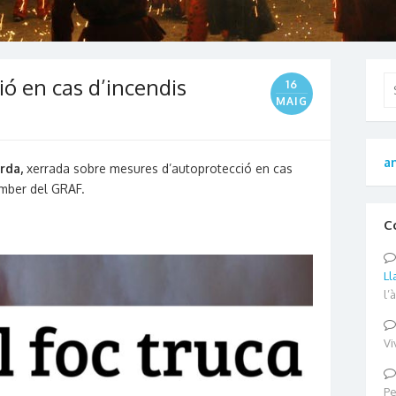
ó en cas d’incendis
Se
16
for
MAIG
an
rda,
xerrada sobre mesures d’autoprotecció en cas
omber del GRAF.
C
Ll
l’
Vi
Pe