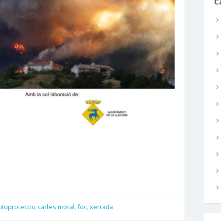
C
utoproteccio
,
carles moral
,
foc
,
xerrada