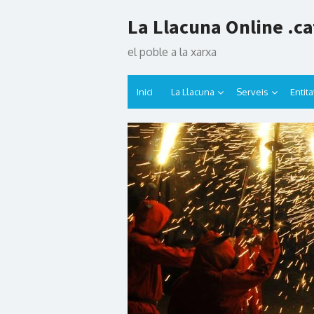
Skip
La Llacuna Online .ca
to
content
el poble a la xarxa
Inici
La Llacuna
Serveis
Entita