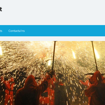
t
ts
Contacta’ns