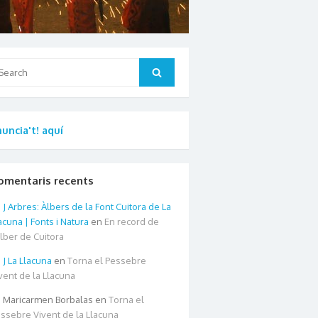
arch
Search
:
uncia't! aquí
omentaris recents
Arbres: Àlbers de la Font Cuitora de La
acuna | Fonts i Natura
en
En record de
àlber de Cuitora
La Llacuna
en
Torna el Pessebre
vent de la Llacuna
Maricarmen Borbalas
en
Torna el
ssebre Vivent de la Llacuna