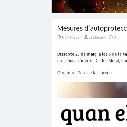
Mesures d’autoprotecci
Posted
Author
05/16/2024
La Llacuna
0
on
Dissabte 25 de maig
, a les
5 de la ta
d’incendi a càrrec de Carles Moral, b
Organitza: Gent de la Llacuna