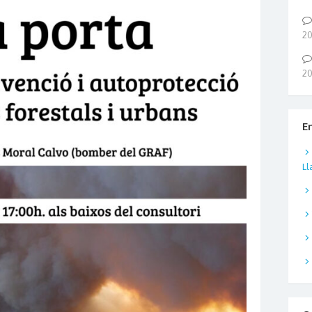
2
2
E
Ll