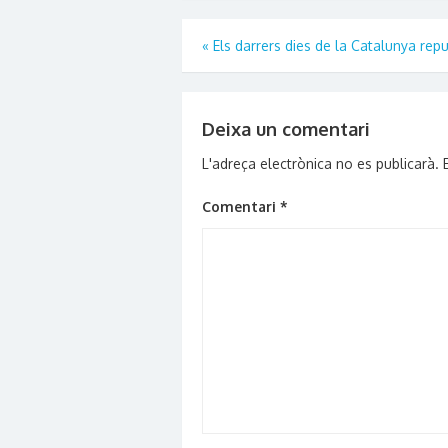
window)
Navegació
«
Els darrers dies de la Catalunya rep
d'entrades
Deixa un comentari
L'adreça electrònica no es publicarà.
Comentari
*