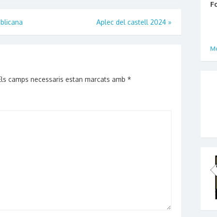
F
ublicana
Aplec del castell 2024
»
Mo
Els camps necessaris estan marcats amb
*