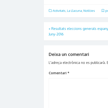
Twitter
Facebook
LinkedIn
Pinterest
to
(Opens
(Opens
(Opens
(Opens
a
in
in
in
in
friend
new
new
new
new
(Opens
Activitats
,
La Llacuna
,
Notícies
p
window)
window)
window)
window)
in
new
window)
Navegació
«
Resultats eleccions generals espan
Juny-2016
d'entrades
Deixa un comentari
L'adreça electrònica no es publicarà.
Comentari
*