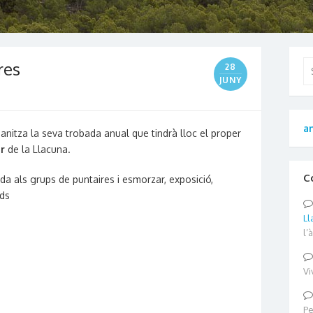
res
Se
28
for
JUNY
an
anitza la seva trobada anual que tindrà lloc el proper
r
de la Llacuna.
C
da als grups de puntaires i esmorzar, exposició,
rds
Ll
l’
Vi
Pe