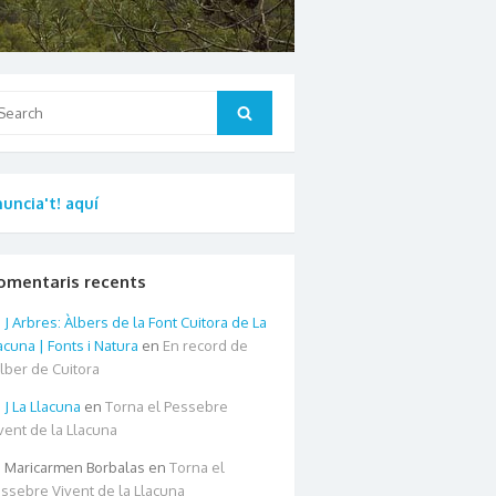
arch
Search
:
uncia't! aquí
omentaris recents
Arbres: Àlbers de la Font Cuitora de La
acuna | Fonts i Natura
en
En record de
àlber de Cuitora
La Llacuna
en
Torna el Pessebre
vent de la Llacuna
Maricarmen Borbalas
en
Torna el
ssebre Vivent de la Llacuna