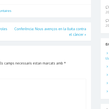
untaires
2
2
yoles
Conferència: Nous avenços en la lluita contra
el càncer
»
E
Ll
Els camps necessaris estan marcats amb
*