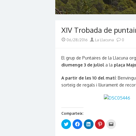
XIV Trobada de puntai
Posted
Author
06/28/2016
La Llacuna
0
on
El grup de Puntaires de la Llacuna org
diumenge 3 de juliol
a la
plaça Majo
A partir de les 10 del matí
: Benvingu
sorteig de regals i lliurament de reco
Comparteix:
Click
Click
Click
Click
Click
to
to
to
to
to
share
share
share
share
email
on
on
on
on
this