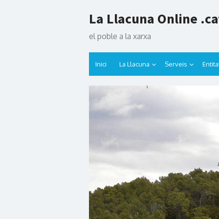
Skip
La Llacuna Online .ca
to
content
el poble a la xarxa
Inici
La Llacuna
Serveis
Entita