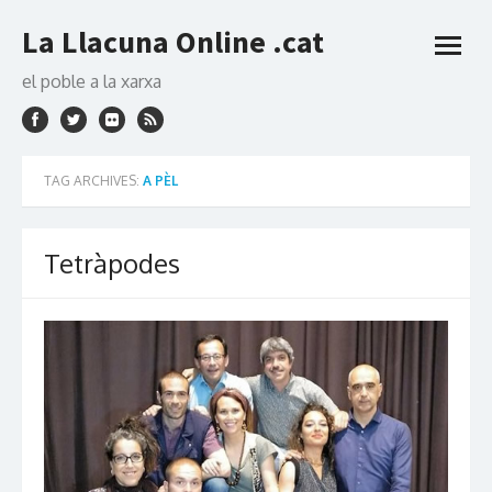
Skip
La Llacuna Online .cat
to
open
content
menu
el poble a la xarxa
TAG ARCHIVES:
A PÈL
Tetràpodes