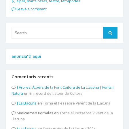
a pèl
,
marta casas
,
teatre
,
tetrapodes
Leave a comment
Search
Search
for:
anuncia't! aquí
Comentaris recents
Arbres: Àlbers de la Font Cuitora de La Llacuna | Fonts i
Natura
en
En record de l’àlber de Cuitora
La Llacuna
en
Torna el Pessebre Vivent de la Llacuna
Maricarmen Borbalas
en
Torna el Pessebre Vivent de la
Llacuna
La Llacuna
en
Festa major de la Llacuna 2024