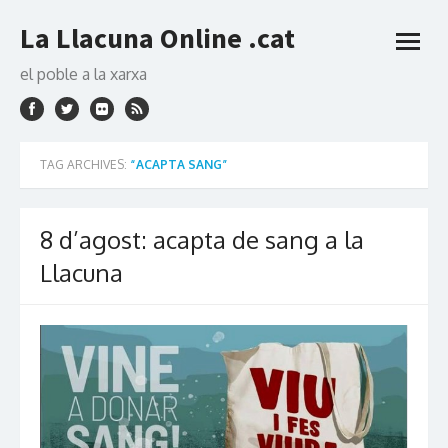
Skip
La Llacuna Online .cat
to
open
content
menu
el poble a la xarxa
TAG ARCHIVES:
“ACAPTA SANG”
8 d’agost: acapta de sang a la
Llacuna