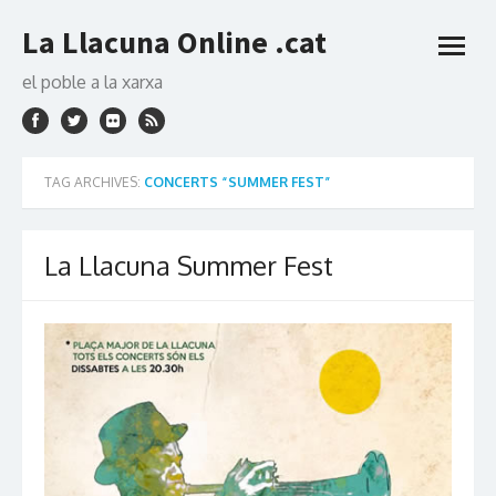
Skip
La Llacuna Online .cat
to
open
content
menu
el poble a la xarxa
TAG ARCHIVES:
CONCERTS “SUMMER FEST”
La Llacuna Summer Fest