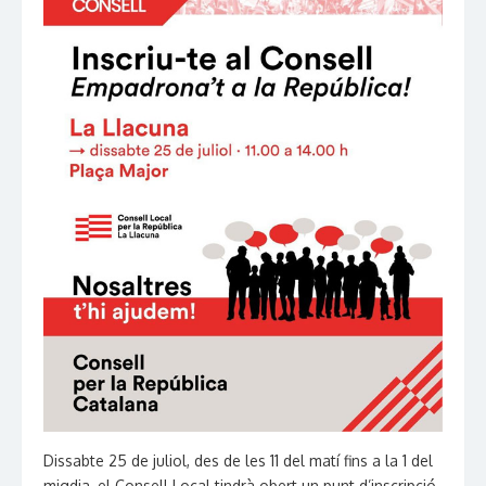
Dissabte 25 de juliol, des de les 11 del matí fins a la 1 del
migdia, el Consell Local tindrà obert un punt d’inscripció