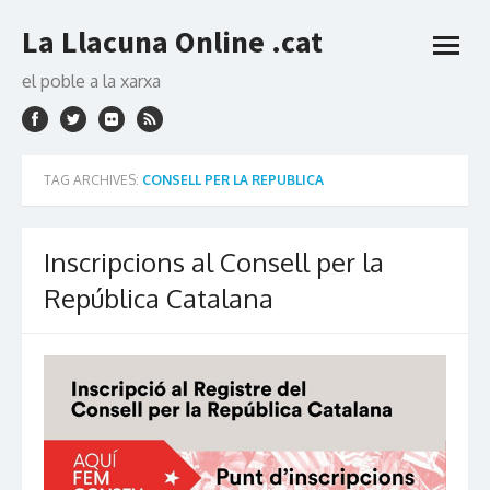
Skip
La Llacuna Online .cat
to
open
content
menu
el poble a la xarxa
TAG ARCHIVES:
CONSELL PER LA REPUBLICA
Inscripcions al Consell per la
República Catalana