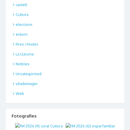
castell
Cultura
eleccions
entorn
Fires i Festes
La Llacuna
Notícies
Uncategorized
vilademager
Web
Fotografies