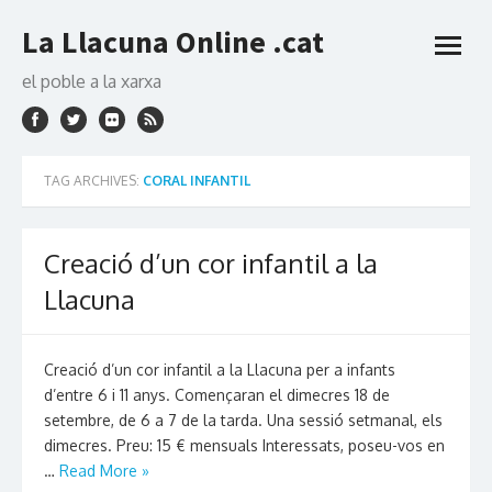
Skip
La Llacuna Online .cat
to
open
content
menu
el poble a la xarxa
TAG ARCHIVES:
CORAL INFANTIL
Creació d’un cor infantil a la
Llacuna
Creació d’un cor infantil a la Llacuna per a infants
d’entre 6 i 11 anys. Començaran el dimecres 18 de
setembre, de 6 a 7 de la tarda. Una sessió setmanal, els
dimecres. Preu: 15 € mensuals Interessats, poseu-vos en
…
Read More »