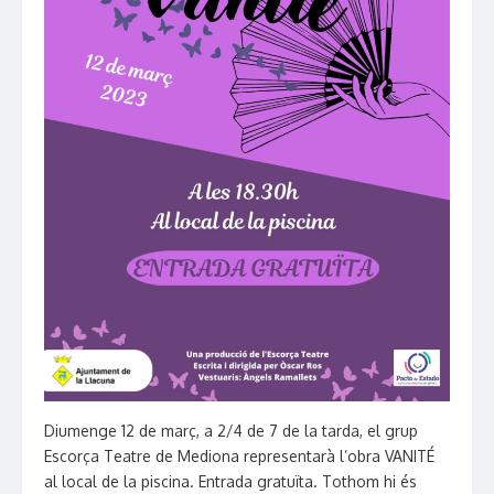
Diumenge 12 de març, a 2/4 de 7 de la tarda, el grup
Escorça Teatre de Mediona representarà l’obra VANITÉ
al local de la piscina. Entrada gratuïta. Tothom hi és