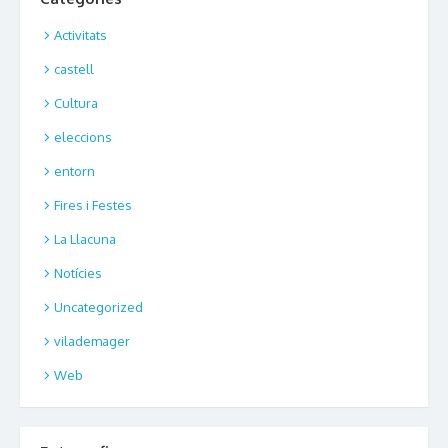
Activitats
castell
Cultura
eleccions
entorn
Fires i Festes
La Llacuna
Notícies
Uncategorized
vilademager
Web