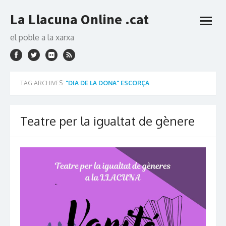
Skip
La Llacuna Online .cat
to
open
content
menu
el poble a la xarxa
TAG ARCHIVES:
"DIA DE LA DONA" ESCORÇA
Teatre per la igualtat de gènere