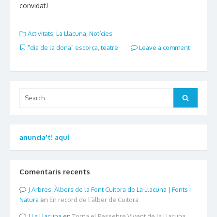
convidat!
Activitats
,
La Llacuna
,
Notícies
"dia de la dona" escorça
,
teatre
Leave a comment
Search
Search
for:
anuncia't! aquí
Comentaris recents
Arbres: Àlbers de la Font Cuitora de La Llacuna | Fonts i
Natura
en
En record de l’àlber de Cuitora
La Llacuna
en
Torna el Pessebre Vivent de la Llacuna