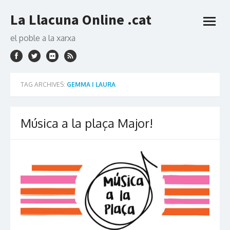
Skip
La Llacuna Online .cat
to
open
content
menu
el poble a la xarxa
TAG ARCHIVES:
GEMMA I LAURA
Música a la plaça Major!