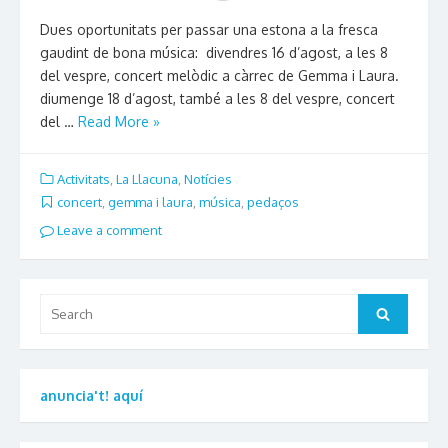
Dues oportunitats per passar una estona a la fresca
gaudint de bona música: divendres 16 d’agost, a les 8
del vespre, concert melòdic a càrrec de Gemma i Laura.
diumenge 18 d’agost, també a les 8 del vespre, concert
del …
Read More »
Activitats
,
La Llacuna
,
Notícies
concert
,
gemma i laura
,
música
,
pedaços
Leave a comment
Search
Search
for:
anuncia't! aquí