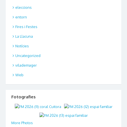
eleccions
entorn
Fires i Festes
La Llacuna
Notícies
Uncategorized
vilademager
Web
Fotografies
More Photos