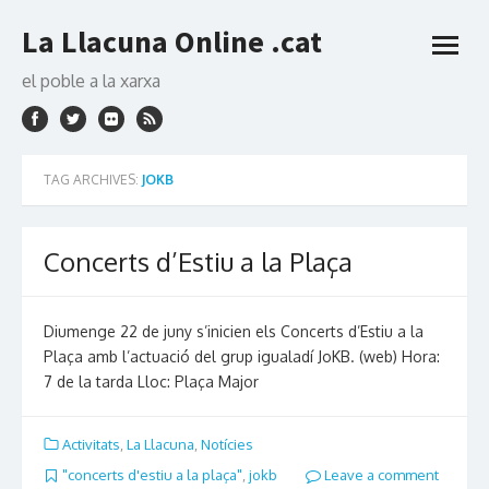
Skip
La Llacuna Online .cat
to
open
content
menu
el poble a la xarxa
TAG ARCHIVES:
JOKB
Concerts d’Estiu a la Plaça
Diumenge 22 de juny s’inicien els Concerts d’Estiu a la
Plaça amb l’actuació del grup igualadí JoKB. (web) Hora:
7 de la tarda Lloc: Plaça Major
Activitats
,
La Llacuna
,
Notícies
"concerts d'estiu a la plaça"
,
jokb
Leave a comment