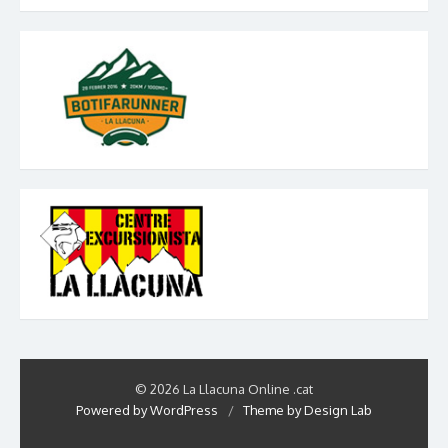
© 2026 La Llacuna Online .cat
Powered by WordPress
/
Theme by Design Lab