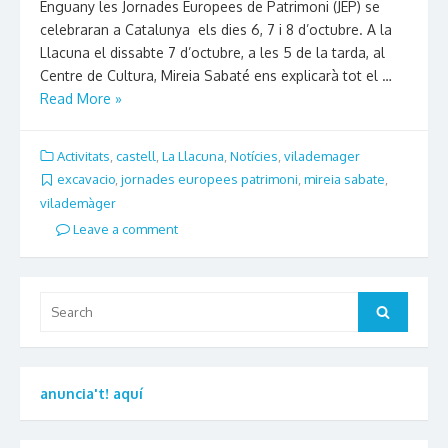
Enguany les Jornades Europees de Patrimoni (JEP) se
celebraran a Catalunya els dies 6, 7 i 8 d’octubre. A la
Llacuna el dissabte 7 d’octubre, a les 5 de la tarda, al
Centre de Cultura, Mireia Sabaté ens explicarà tot el …
Read More »
Activitats
,
castell
,
La Llacuna
,
Notícies
,
vilademager
excavacio
,
jornades europees patrimoni
,
mireia sabate
,
vilademàger
Leave a comment
Search
Search
for:
anuncia't! aquí