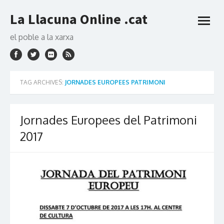
Skip
La Llacuna Online .cat
to
open
content
menu
el poble a la xarxa
TAG ARCHIVES:
JORNADES EUROPEES PATRIMONI
Jornades Europees del Patrimoni
2017