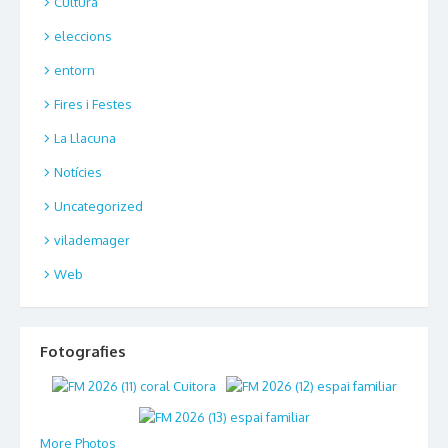
Cultura
eleccions
entorn
Fires i Festes
La Llacuna
Notícies
Uncategorized
vilademager
Web
Fotografies
More Photos