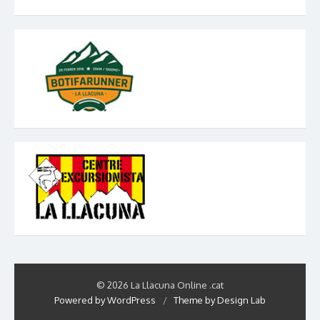
© 2026 La Llacuna Online .cat
Powered by WordPress
/
Theme by Design Lab