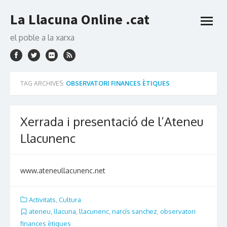
Skip
La Llacuna Online .cat
to
open
content
menu
el poble a la xarxa
TAG ARCHIVES:
OBSERVATORI FINANCES ÈTIQUES
Xerrada i presentació de l’Ateneu
Llacunenc
www.ateneullacunenc.net
Activitats
,
Cultura
ateneu
,
llacuna
,
llacunenc
,
narcís sanchez
,
observatori
finances ètiques