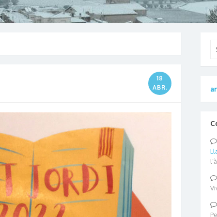
Se
for
18
ABR.
an
C
Ll
l’
Vi
Pe