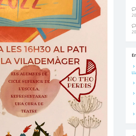
2
2
E
Ll