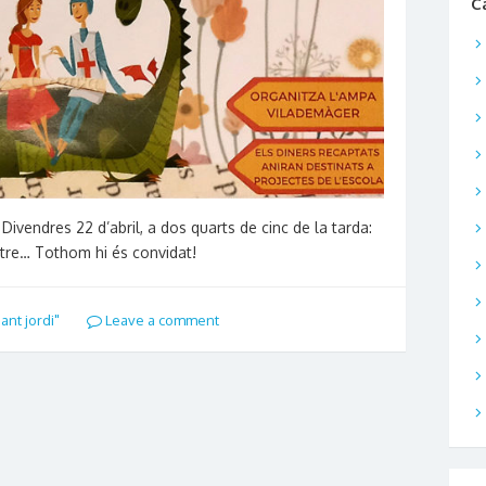
C
 Divendres 22 d’abril, a dos quarts de cinc de la tarda:
eatre… Tothom hi és convidat!
ant jordi"
Leave a comment