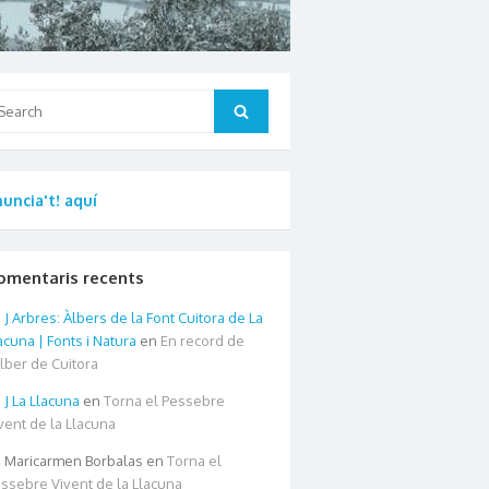
arch
Search
:
uncia't! aquí
omentaris recents
Arbres: Àlbers de la Font Cuitora de La
acuna | Fonts i Natura
en
En record de
àlber de Cuitora
La Llacuna
en
Torna el Pessebre
vent de la Llacuna
Maricarmen Borbalas
en
Torna el
ssebre Vivent de la Llacuna