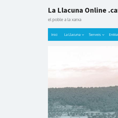
Skip
La Llacuna Online .ca
to
content
el poble a la xarxa
Inici
La Llacuna
Serveis
Entita