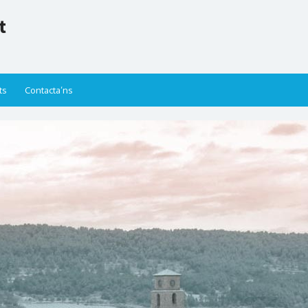
t
ts
Contacta’ns