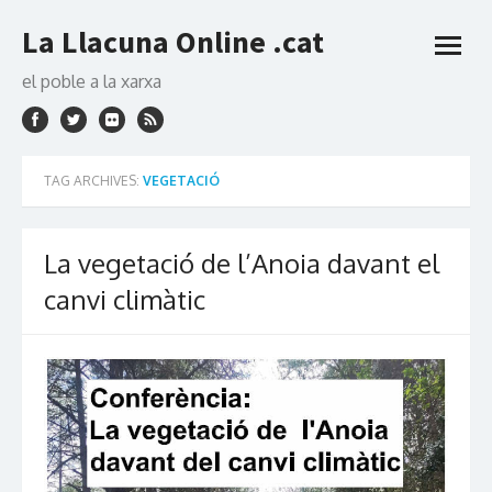
Skip
La Llacuna Online .cat
to
open
content
menu
el poble a la xarxa
TAG ARCHIVES:
VEGETACIÓ
La vegetació de l’Anoia davant el
canvi climàtic