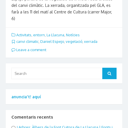
del canvi climàtic. La xerrada, organitzada pel GLA, es
farà a les 11 del matí al Centre de Cultura (carrer Major,
6)
Activitats
,
entorn
,
La Llacuna
,
Notícies
canvi climatic
,
Daniel Espejo
,
vegetació
,
xerrada
Leave a comment
Search
Search
for:
anuncia't! aquí
Comentaris recents
Arbres: Àlbers de la Font Cuitora de La Llacuna | Fonts i