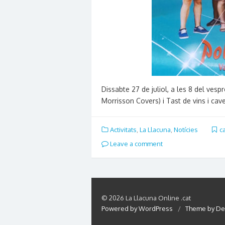
Dissabte 27 de juliol, a les 8 del ves
Morrisson Covers) i Tast de vins i cave
Activitats
,
La Llacuna
,
Notícies
c
Leave a comment
© 2026 La Llacuna Online .cat
Powered by WordPress
/
Theme by De