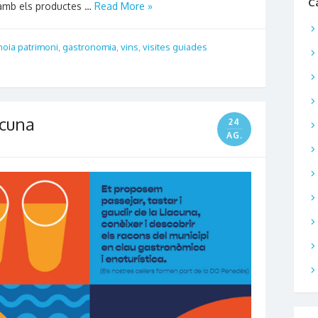
C
 amb els productes …
Read More »
noia patrimoni
,
gastronomia
,
vins
,
visites guiades
acuna
24
AG.