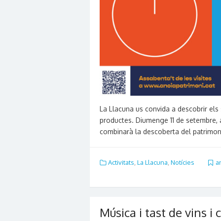
La Llacuna us convida a descobrir els s
productes. Diumenge 11 de setembre, a 
combinarà la descoberta del patrimo
Activitats
,
La Llacuna
,
Notícies
a
Música i tast de vins i 