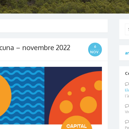
Se
for
lacuna – novembre 2022
6
NOV.
an
C
Ll
l’
Vi
Pe