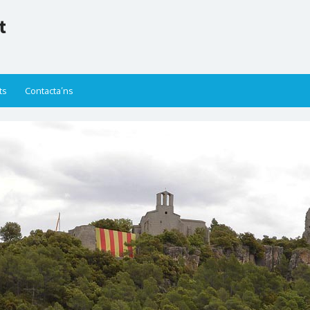
t
ts
Contacta’ns