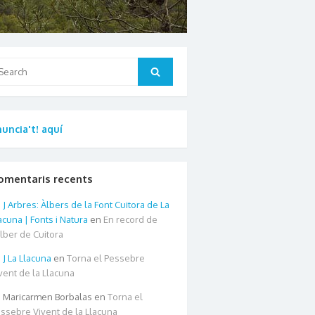
arch
Search
:
uncia't! aquí
omentaris recents
Arbres: Àlbers de la Font Cuitora de La
acuna | Fonts i Natura
en
En record de
àlber de Cuitora
La Llacuna
en
Torna el Pessebre
vent de la Llacuna
Maricarmen Borbalas
en
Torna el
ssebre Vivent de la Llacuna