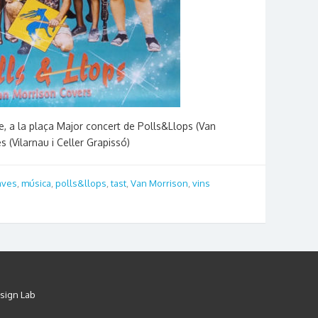
pre, a la plaça Major concert de Polls&Llops (Van
s (Vilarnau i Celler Grapissó)
aves
,
música
,
polls&llops
,
tast
,
Van Morrison
,
vins
sign Lab