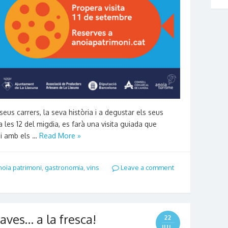
eus carrers, la seva història i a degustar els seus
les 12 del migdia, es farà una visita guiada que
ni amb els …
Read More »
noia patrimoni
,
gastronomia
,
vins
Leave a comment
caves… a la fresca!
22
JUL.