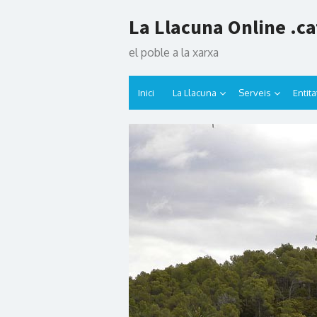
Skip
La Llacuna Online .ca
to
content
el poble a la xarxa
Inici
La Llacuna
Serveis
Entita