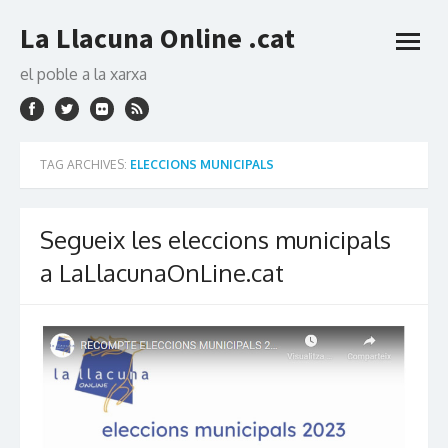
Skip
La Llacuna Online .cat
to
open
content
menu
el poble a la xarxa
TAG ARCHIVES:
ELECCIONS MUNICIPALS
Segueix les eleccions municipals
a LaLlacunaOnLine.cat